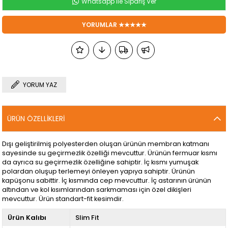
Whatsapp ile Sipariş Ver
YORUMLAR ★★★★★
YORUM YAZ
ÜRÜN ÖZELLIKLERI
Dışı geliştirilmiş polyesterden oluşan ürünün membran katmanı
sayesinde su geçirmezlik özelliği mevcuttur. Ürünün fermuar kısmı
da ayrıca su geçirmezlik özelliğine sahiptir. İç kısmı yumuşak
polardan oluşup terlemeyi önleyen yapıya sahiptir. Ürünün
kapüşonu sabittir. İç kısmında cep mevcuttur. İç astarının ürünün
altından ve kol kısımlarından sarkmaması için özel dikişleri
mevcuttur. Ürün standart-fit kesimdir.
Ürün Kalıbı
Slim Fit