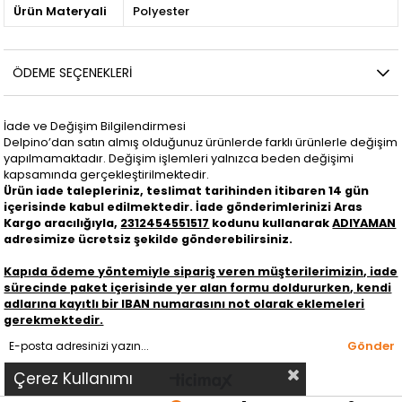
Ürün Materyali
Polyester
ÖDEME SEÇENEKLERI
İade ve Değişim Bilgilendirmesi
Delpino’dan satın almış olduğunuz ürünlerde farklı ürünlerle değişim
yapılmamaktadır. Değişim işlemleri yalnızca beden değişimi
kapsamında gerçekleştirilmektedir.
Ürün iade talepleriniz, teslimat tarihinden itibaren 14 gün
içerisinde kabul edilmektedir. İade gönderimlerinizi
Aras
Kargo
aracılığıyla,
2312454551517
kodunu kullanarak
ADIYAMAN
adresimize ücretsiz şekilde gönderebilirsiniz.
Kapıda ödeme yöntemiyle sipariş veren müşterilerimizin, iade
sürecinde paket içerisinde yer alan formu doldururken, kendi
adlarına kayıtlı bir IBAN numarasını not olarak eklemeleri
gerekmektedir.
Gönder
Çerez Kullanımı