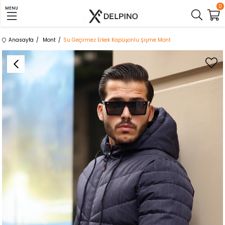
0
MENU
Anasayfa
Mont
Su Geçirmez Erkek Kapüşonlu Şişme Mont