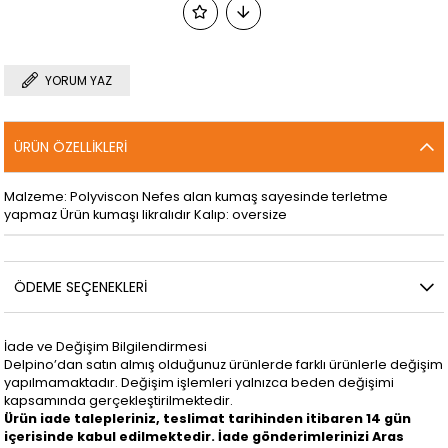
YORUM YAZ
ÜRÜN ÖZELLIKLERI
Malzeme: Polyviscon Nefes alan kumaş sayesinde terletme
yapmaz Ürün kumaşı likralıdır Kalıp: oversize
ÖDEME SEÇENEKLERI
İade ve Değişim Bilgilendirmesi
Delpino’dan satın almış olduğunuz ürünlerde farklı ürünlerle değişim
yapılmamaktadır. Değişim işlemleri yalnızca beden değişimi
kapsamında gerçekleştirilmektedir.
Ürün iade talepleriniz, teslimat tarihinden itibaren 14 gün
içerisinde kabul edilmektedir. İade gönderimlerinizi
Aras