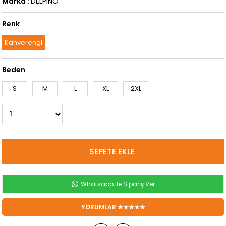
Marka
:
DELPINO
Renk
Kahverengi
Beden
S
M
L
XL
2XL
Whatsapp ile Sipariş Ver
YORUMLAR ★★★★★