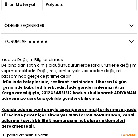
Ürün Materyali
Polyester
ÖDEME SEÇENEKLERI
YORUMLAR ★★★★★
İade ve Değişim Bilgilendirmesi
Delpino’dan satın almış olduğunuz ürünlerde farklı ürünlerle değişim
yapılmamaktadır. Değişim işlemleri yalnızca beden değişimi
kapsamında gerçekleştirilmektedir.
Ürün iade talepleriniz, teslimat tarihinden itibaren 14 gün
içerisinde kabul edilmektedir. İade gönderimlerinizi
Aras
Kargo
aracılığıyla,
2312454551517
kodunu kullanarak
ADIYAMAN
adresimize ücretsiz şekilde gönderebilirsiniz.
Kapıda ödeme yöntemiyle sipariş veren müşterilerimizin, iade
sürecinde paket içerisinde yer alan formu doldururken, kendi
adlarına kayıtlı bir IBAN numarasını not olarak eklemeleri
gerekmektedir.
Gönder