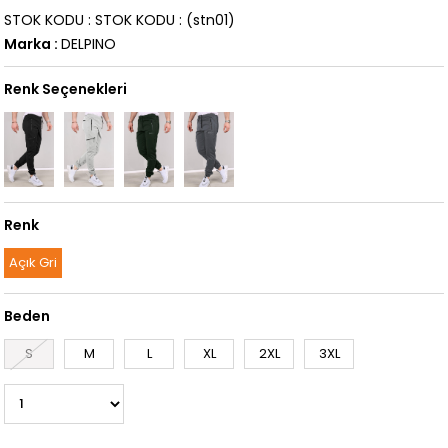
STOK KODU
STOK KODU
(stn01)
Marka
:
DELPINO
Renk Seçenekleri
Renk
Açık Gri
Beden
S
M
L
XL
2XL
3XL